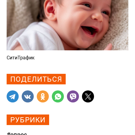
СитиТрафик
Просмотров: 681
ПОДЕЛИТЬСЯ
РУБРИКИ
#опрос