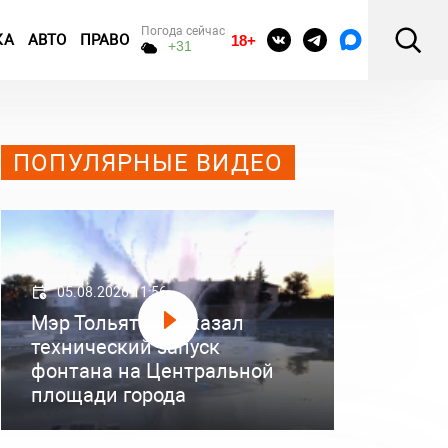
Погода сейчас
КА
АВТО
ПРАВО
18+
+31
ПОПУЛЯРНЫЕ ВИДЕО
05.08.2026 11:56
Мэр Тольятти показал
технический запуск
фонтана на Центральной
площади города