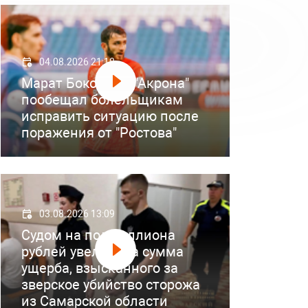
04.08.2026 21:18
Марат Бокоев из "Акрона"
пообещал болельщикам
исправить ситуацию после
поражения от "Ростова"
03.08.2026 13:09
Судом на полмиллиона
рублей увеличена сумма
ущерба, взысканного за
зверское убийство сторожа
из Самарской области