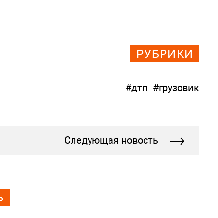
РУБРИКИ
#дтп
#грузовик
Следующая новость
Ь