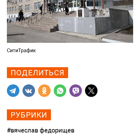
СитиТрафик
Просмотров: 935
ПОДЕЛИТЬСЯ
РУБРИКИ
#вячеслав федорищев