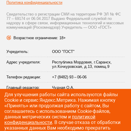
Политика конфиденциальности
Свидетельство о регистрации СМИ на территории РФ ЭЛ № ФС
77 – 69174 от 06.04.2017 Выдано Федеральной службой по
надзору в сфере связи, информационных технологий и массовых
коммуникаций (Роскомнадзор) Учредитель — ООО «ГОСТ»
Возрастное ограничение: 18+
Учредитель:
ООО "ГОСТ"
Адрес учредителя:
Республика Мордовия, г.Саранск,
ул.Кочкуровская, д.13, помещ.9
Телефон редакции:
+7 (8482) 93 – 06-06
Главный редактор:
Чудная О.А.
Для улучшения работы сайта используются файлы
Адрес электронной
info@citytraffic.ru
Сookie и сервис Яндекс.Метрика. Нажимая кнопку
почты редакции:
«Принять» или продолжая работу с сайтом, Вы
соглашаетесь с использованием Cookie-файлов,
данных метрических систем и
политикой
конфиденциальности
. В случае отказа от обработки
©
2009—2026 CityTraffic — все права защищены
указанных данных Вам необходимо прекратить