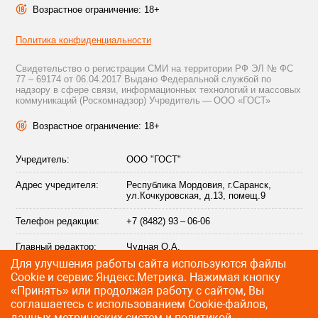
Возрастное ограничение: 18+
Политика конфиденциальности
Свидетельство о регистрации СМИ на территории РФ ЭЛ № ФС
77 – 69174 от 06.04.2017 Выдано Федеральной службой по
надзору в сфере связи, информационных технологий и массовых
коммуникаций (Роскомнадзор) Учредитель — ООО «ГОСТ»
Возрастное ограничение: 18+
Учредитель:
ООО "ГОСТ"
Адрес учредителя:
Республика Мордовия, г.Саранск,
ул.Кочкуровская, д.13, помещ.9
Телефон редакции:
+7 (8482) 93 – 06-06
Главный редактор:
Чудная О.А.
Для улучшения работы сайта используются файлы
Адрес электронной
info@citytraffic.ru
Сookie и сервис Яндекс.Метрика. Нажимая кнопку
почты редакции:
«Принять» или продолжая работу с сайтом, Вы
соглашаетесь с использованием Cookie-файлов,
данных метрических систем и
политикой