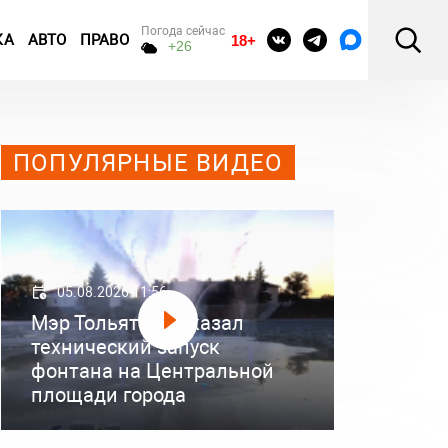
Погода сейчас
КА
АВТО
ПРАВО
18+
+26
ПОПУЛЯРНЫЕ ВИДЕО
05.08.2026 11:56
Мэр Тольятти показал
технический запуск
фонтана на Центральной
площади города