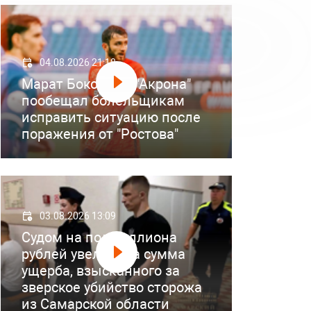
04.08.2026 21:18
Марат Бокоев из "Акрона"
пообещал болельщикам
исправить ситуацию после
поражения от "Ростова"
03.08.2026 13:09
Судом на полмиллиона
рублей увеличена сумма
ущерба, взысканного за
зверское убийство сторожа
из Самарской области