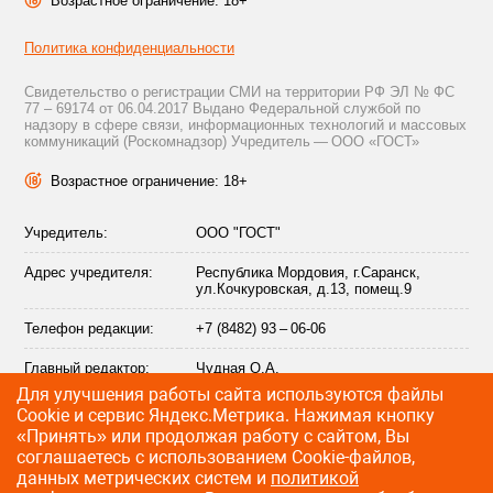
Возрастное ограничение: 18+
Политика конфиденциальности
Свидетельство о регистрации СМИ на территории РФ ЭЛ № ФС
77 – 69174 от 06.04.2017 Выдано Федеральной службой по
надзору в сфере связи, информационных технологий и массовых
коммуникаций (Роскомнадзор) Учредитель — ООО «ГОСТ»
Возрастное ограничение: 18+
Учредитель:
ООО "ГОСТ"
Адрес учредителя:
Республика Мордовия, г.Саранск,
ул.Кочкуровская, д.13, помещ.9
Телефон редакции:
+7 (8482) 93 – 06-06
Главный редактор:
Чудная О.А.
Для улучшения работы сайта используются файлы
Адрес электронной
info@citytraffic.ru
Сookie и сервис Яндекс.Метрика. Нажимая кнопку
почты редакции:
«Принять» или продолжая работу с сайтом, Вы
соглашаетесь с использованием Cookie-файлов,
данных метрических систем и
политикой