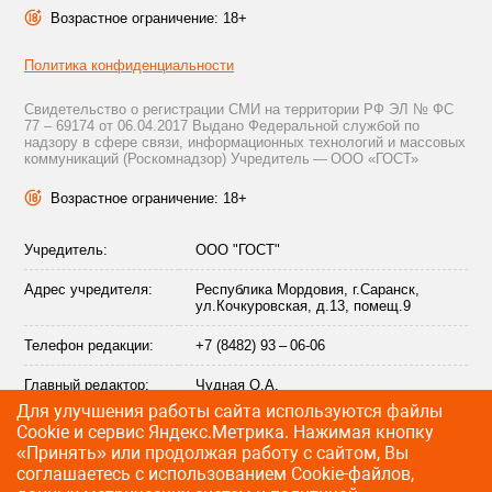
Возрастное ограничение: 18+
Политика конфиденциальности
Свидетельство о регистрации СМИ на территории РФ ЭЛ № ФС
77 – 69174 от 06.04.2017 Выдано Федеральной службой по
надзору в сфере связи, информационных технологий и массовых
коммуникаций (Роскомнадзор) Учредитель — ООО «ГОСТ»
Возрастное ограничение: 18+
Учредитель:
ООО "ГОСТ"
Адрес учредителя:
Республика Мордовия, г.Саранск,
ул.Кочкуровская, д.13, помещ.9
Телефон редакции:
+7 (8482) 93 – 06-06
Главный редактор:
Чудная О.А.
Для улучшения работы сайта используются файлы
Адрес электронной
info@citytraffic.ru
Сookie и сервис Яндекс.Метрика. Нажимая кнопку
почты редакции:
«Принять» или продолжая работу с сайтом, Вы
соглашаетесь с использованием Cookie-файлов,