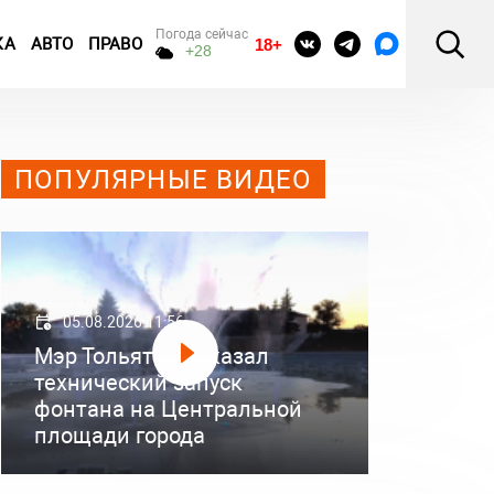
Погода сейчас
КА
АВТО
ПРАВО
18+
+28
ПОПУЛЯРНЫЕ ВИДЕО
05.08.2026 11:56
Мэр Тольятти показал
технический запуск
фонтана на Центральной
площади города