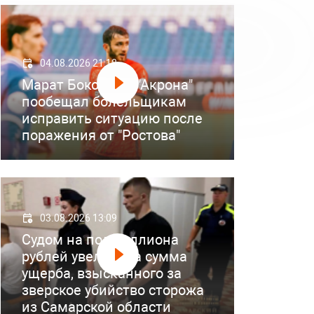
04.08.2026 21:18
Марат Бокоев из "Акрона"
пообещал болельщикам
исправить ситуацию после
поражения от "Ростова"
03.08.2026 13:09
Судом на полмиллиона
рублей увеличена сумма
ущерба, взысканного за
зверское убийство сторожа
из Самарской области