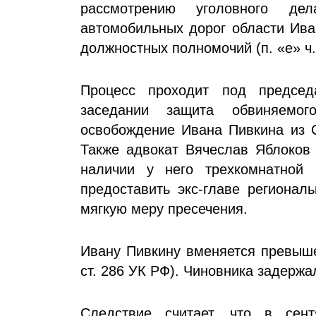
рассмотрению уголовного де
автомобильных дорог области Ива
должностных полномочий (п. «е» ч. 
Процесс проходит под председ
заседании защита обвиняемо
освобождение Ивана Пивкина из 
Также адвокат Вячеслав Яблоков
наличии у него трехкомнатной 
предоставить экс-главе регионал
мягкую меру пресечения.
Ивану Пивкину вменяется превыше
ст. 286 УК РФ). Чиновника задержал
Следствие считает, что в сент