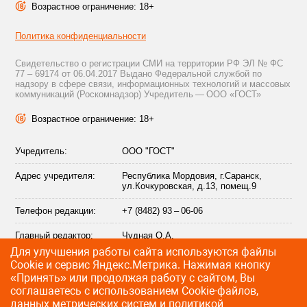
Возрастное ограничение: 18+
Политика конфиденциальности
Свидетельство о регистрации СМИ на территории РФ ЭЛ № ФС
77 – 69174 от 06.04.2017 Выдано Федеральной службой по
надзору в сфере связи, информационных технологий и массовых
коммуникаций (Роскомнадзор) Учредитель — ООО «ГОСТ»
Возрастное ограничение: 18+
Учредитель:
ООО "ГОСТ"
Адрес учредителя:
Республика Мордовия, г.Саранск,
ул.Кочкуровская, д.13, помещ.9
Телефон редакции:
+7 (8482) 93 – 06-06
Главный редактор:
Чудная О.А.
Для улучшения работы сайта используются файлы
Адрес электронной
info@citytraffic.ru
Сookie и сервис Яндекс.Метрика. Нажимая кнопку
почты редакции:
«Принять» или продолжая работу с сайтом, Вы
соглашаетесь с использованием Cookie-файлов,
данных метрических систем и
политикой