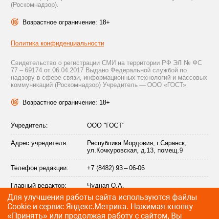
(Роскомнадзор).
Возрастное ограничение: 18+
Политика конфиденциальности
Свидетельство о регистрации СМИ на территории РФ ЭЛ № ФС
77 – 69174 от 06.04.2017 Выдано Федеральной службой по
надзору в сфере связи, информационных технологий и массовых
коммуникаций (Роскомнадзор) Учредитель — ООО «ГОСТ»
Возрастное ограничение: 18+
Учредитель:
ООО "ГОСТ"
Адрес учредителя:
Республика Мордовия, г.Саранск,
ул.Кочкуровская, д.13, помещ.9
Телефон редакции:
+7 (8482) 93 – 06-06
Главный редактор:
Чудная О.А.
Для улучшения работы сайта используются файлы
Адрес электронной
info@citytraffic.ru
Сookie и сервис Яндекс.Метрика. Нажимая кнопку
почты редакции:
«Принять» или продолжая работу с сайтом, Вы