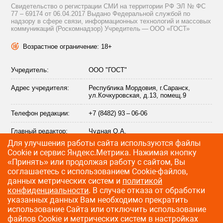
Свидетельство о регистрации СМИ на территории РФ ЭЛ № ФС
77 – 69174 от 06.04.2017 Выдано Федеральной службой по
надзору в сфере связи, информационных технологий и массовых
коммуникаций (Роскомнадзор) Учредитель — ООО «ГОСТ»
Возрастное ограничение: 18+
Учредитель:
ООО "ГОСТ"
Адрес учредителя:
Республика Мордовия, г.Саранск,
ул.Кочкуровская, д.13, помещ.9
Телефон редакции:
+7 (8482) 93 – 06-06
Главный редактор:
Чудная О.А.
Для улучшения работы сайта используются файлы
Адрес электронной
info@citytraffic.ru
Сookie и сервис Яндекс.Метрика. Нажимая кнопку
почты редакции:
«Принять» или продолжая работу с сайтом, Вы
соглашаетесь с использованием Cookie-файлов,
данных метрических систем и
политикой
конфиденциальности
. В случае отказа от обработки
©
2009—2026 CityTraffic — все права защищены
указанных данных Вам необходимо прекратить
использование Сайта или отключить использование
Разработка сайта
:
Лайт Информ
файлов Cookie и метрических систем в настройках