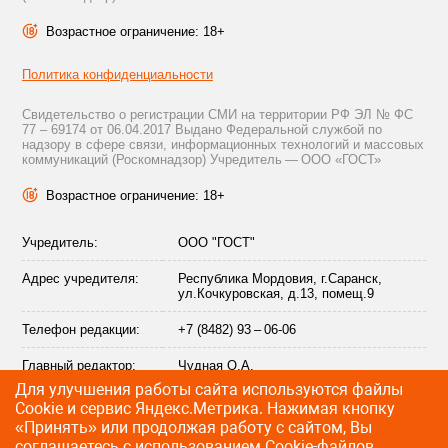
Возрастное ограничение: 18+
Политика конфиденциальности
Свидетельство о регистрации СМИ на территории РФ ЭЛ № ФС
77 – 69174 от 06.04.2017 Выдано Федеральной службой по
надзору в сфере связи, информационных технологий и массовых
коммуникаций (Роскомнадзор) Учредитель — ООО «ГОСТ»
Возрастное ограничение: 18+
Учредитель:
ООО "ГОСТ"
Адрес учредителя:
Республика Мордовия, г.Саранск,
ул.Кочкуровская, д.13, помещ.9
Телефон редакции:
+7 (8482) 93 – 06-06
Главный редактор:
Чудная О.А.
Для улучшения работы сайта используются файлы
Адрес электронной
info@citytraffic.ru
Сookie и сервис Яндекс.Метрика. Нажимая кнопку
почты редакции:
«Принять» или продолжая работу с сайтом, Вы
соглашаетесь с использованием Cookie-файлов,