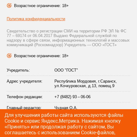
Возрастное ограничение: 18+
Политика конфиденциальности
Свидетельство о регистрации СМИ на территории РФ ЭЛ № ФС
77 – 69174 от 06.04.2017 Выдано Федеральной службой по
надзору в сфере связи, информационных технологий и массовых
коммуникаций (Роскомнадзор) Учредитель — ООО «ГОСТ»
Возрастное ограничение: 18+
Учредитель:
ООО "ГОСТ"
Адрес учредителя:
Республика Мордовия, г.Саранск,
ул.Кочкуровская, д.13, помещ.9
Телефон редакции:
+7 (8482) 93 – 06-06
Главный редактор:
Чудная О.А.
Для улучшения работы сайта используются файлы
Адрес электронной
info@citytraffic.ru
Сookie и сервис Яндекс.Метрика. Нажимая кнопку
почты редакции:
«Принять» или продолжая работу с сайтом, Вы
соглашаетесь с использованием Cookie-файлов,