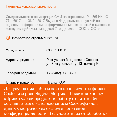
Политика конфиденциальности
Свидетельство о регистрации СМИ на территории РФ ЭЛ № ФС
77 – 69174 от 06.04.2017 Выдано Федеральной службой по
надзору в сфере связи, информационных технологий и массовых
коммуникаций (Роскомнадзор) Учредитель — ООО «ГОСТ»
Возрастное ограничение: 18+
Учредитель:
ООО "ГОСТ"
Адрес учредителя:
Республика Мордовия, г.Саранск,
ул.Кочкуровская, д.13, помещ.9
Телефон редакции:
+7 (8482) 93 – 06-06
Главный редактор:
Чудная О.А.
Для улучшения работы сайта используются файлы
Адрес электронной
info@citytraffic.ru
Сookie и сервис Яндекс.Метрика. Нажимая кнопку
почты редакции:
«Принять» или продолжая работу с сайтом, Вы
соглашаетесь с использованием Cookie-файлов,
данных метрических систем и
политикой
конфиденциальности
. В случае отказа от обработки