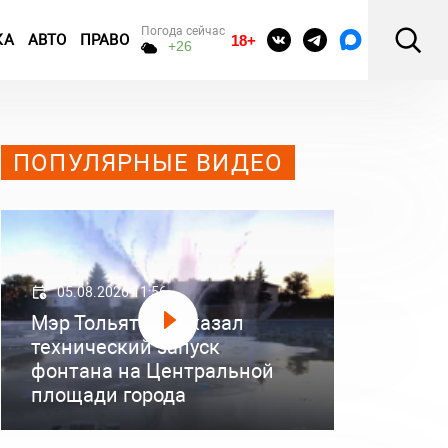
Погода сейчас
КА
АВТО
ПРАВО
18+
+26
ПОПУЛЯРНЫЕ ВИДЕО
05.08.2026 11:56
Мэр Тольятти показал
технический запуск
фонтана на Центральной
площади города