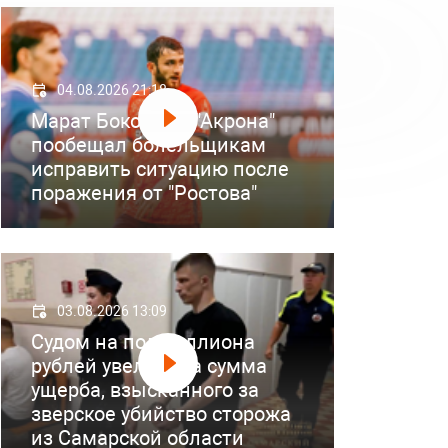
04.08.2026 21:18
Марат Бокоев из "Акрона"
пообещал болельщикам
исправить ситуацию после
поражения от "Ростова"
03.08.2026 13:09
Судом на полмиллиона
рублей увеличена сумма
ущерба, взысканного за
зверское убийство сторожа
из Самарской области