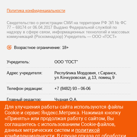
Политика конфиденциальности
Свидетельство о регистрации СМИ на территории РФ ЭЛ № ФС
77 – 69174 от 06.04.2017 Выдано Федеральной службой по
надзору в сфере связи, информационных технологий и массовых
коммуникаций (Роскомнадзор) Учредитель — ООО «ГОСТ»
Возрастное ограничение: 18+
Учредитель:
ООО "ГОСТ"
Адрес учредителя:
Республика Мордовия, г.Саранск,
ул.Кочкуровская, д.13, помещ.9
Телефон редакции:
+7 (8482) 93 – 06-06
Главный редактор:
Чудная О.А.
Для улучшения работы сайта используются файлы
Адрес электронной
info@citytraffic.ru
Сookie и сервис Яндекс.Метрика. Нажимая кнопку
почты редакции:
«Принять» или продолжая работу с сайтом, Вы
соглашаетесь с использованием Cookie-файлов,
данных метрических систем и
политикой
конфиденциальности
. В случае отказа от обработки