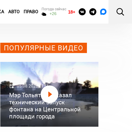
Погода сейчас
КА
АВТО
ПРАВО
18+
+26
ПОПУЛЯРНЫЕ ВИДЕО
05.08.2026 11:56
Мэр Тольятти показал
технический запуск
фонтана на Центральной
площади города