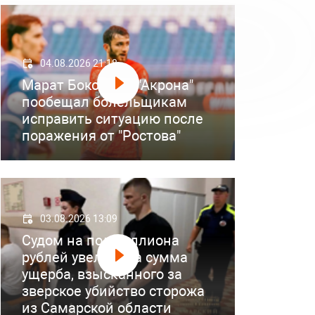
04.08.2026 21:18
Марат Бокоев из "Акрона"
пообещал болельщикам
исправить ситуацию после
поражения от "Ростова"
03.08.2026 13:09
Судом на полмиллиона
рублей увеличена сумма
ущерба, взысканного за
зверское убийство сторожа
из Самарской области