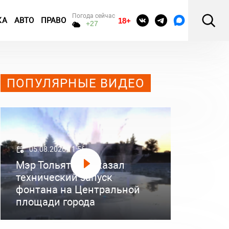
Погода сейчас
КА
АВТО
ПРАВО
18+
+27
ПОПУЛЯРНЫЕ ВИДЕО
05.08.2026 11:56
Мэр Тольятти показал
технический запуск
фонтана на Центральной
площади города