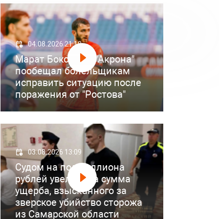
04.08.2026 21:18
Марат Бокоев из "Акрона"
пообещал болельщикам
исправить ситуацию после
поражения от "Ростова"
03.08.2026 13:09
Судом на полмиллиона
рублей увеличена сумма
ущерба, взысканного за
зверское убийство сторожа
из Самарской области