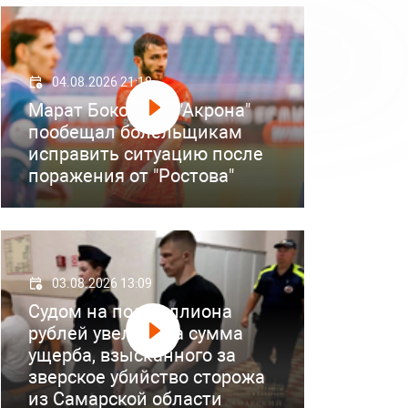
04.08.2026 21:18
Марат Бокоев из "Акрона"
пообещал болельщикам
исправить ситуацию после
поражения от "Ростова"
03.08.2026 13:09
Судом на полмиллиона
рублей увеличена сумма
ущерба, взысканного за
зверское убийство сторожа
из Самарской области