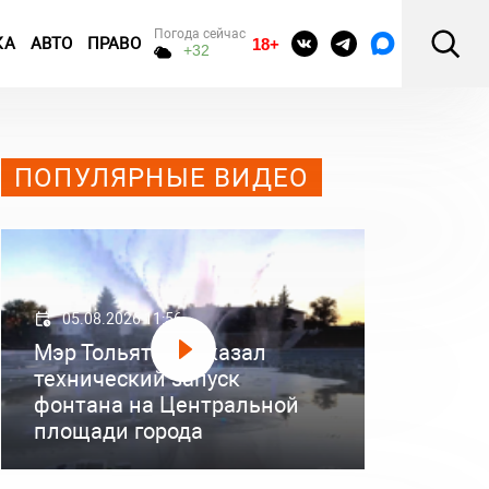
Погода сейчас
КА
АВТО
ПРАВО
18+
+32
ПОПУЛЯРНЫЕ ВИДЕО
05.08.2026 11:56
Мэр Тольятти показал
технический запуск
фонтана на Центральной
площади города