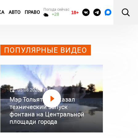
Погода сейчас
КА
АВТО
ПРАВО
18+
+28
ПОПУЛЯРНЫЕ ВИДЕО
05.08.2026 11:56
Мэр Тольятти показал
технический запуск
фонтана на Центральной
площади города