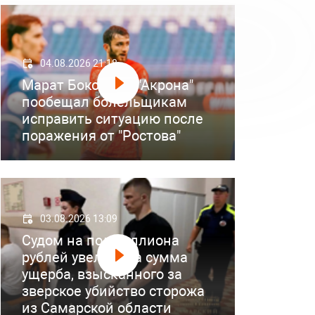
04.08.2026 21:18
Марат Бокоев из "Акрона"
пообещал болельщикам
исправить ситуацию после
поражения от "Ростова"
03.08.2026 13:09
Судом на полмиллиона
рублей увеличена сумма
ущерба, взысканного за
зверское убийство сторожа
из Самарской области