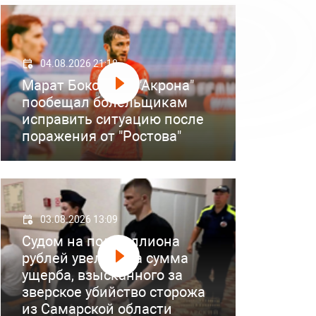
04.08.2026 21:18
Марат Бокоев из "Акрона"
пообещал болельщикам
исправить ситуацию после
поражения от "Ростова"
03.08.2026 13:09
Судом на полмиллиона
рублей увеличена сумма
ущерба, взысканного за
зверское убийство сторожа
из Самарской области