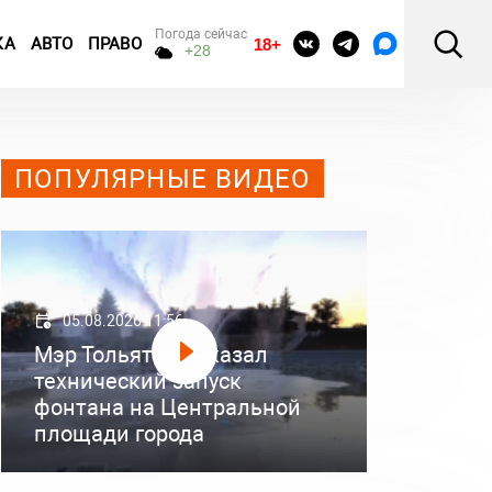
Погода сейчас
КА
АВТО
ПРАВО
18+
+28
ПОПУЛЯРНЫЕ ВИДЕО
05.08.2026 11:56
Мэр Тольятти показал
технический запуск
фонтана на Центральной
площади города