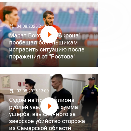
04.08.2026 21:18
Марат Бокоев из "Акрона"
пообещал болельщикам
исправить ситуацию после
поражения от "Ростова"
03.08.2026 13:09
Судом на полмиллиона
рублей увеличена сумма
ущерба, взысканного за
зверское убийство сторожа
из Самарской области