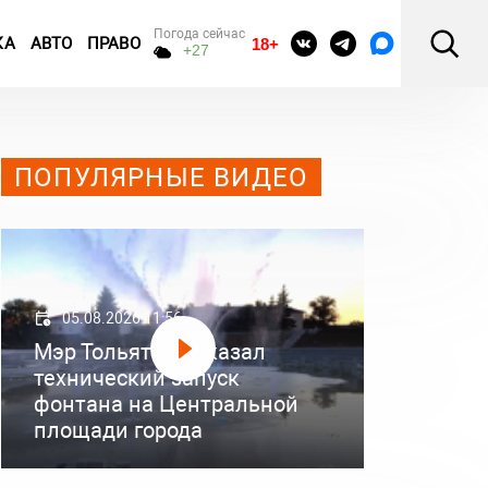
Погода сейчас
КА
АВТО
ПРАВО
18+
+27
ПОПУЛЯРНЫЕ ВИДЕО
05.08.2026 11:56
Мэр Тольятти показал
технический запуск
фонтана на Центральной
площади города