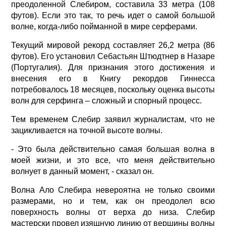
преодоленной Слебиром, составила 33 метра (108
футов). Если это так, то речь идет о самой большой
волне, когда-либо пойманной в мире серферами.
Текущий мировой рекорд составляет 26,2 метра (86
футов). Его установил Себастьян Штюдтнер в Назаре
(Португалия). Для признания этого достижения и
внесения его в Книгу рекордов Гиннесса
потребовалось 18 месяцев, поскольку оценка высоты
волн для серфинга – сложный и спорный процесс.
Тем временем Слебир заявил журналистам, что не
зацикливается на точной высоте волны.
- Это была действительно самая большая волна в
моей жизни, и это все, что меня действительно
волнует в данный момент, - сказал он.
Волна Ало Слебира невероятна не только своими
размерами, но и тем, как он преодолел всю
поверхность волны от верха до низа. Слебир
мастерски провел изящную линию от вершины волны