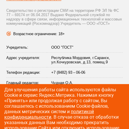
Свидетельство о регистрации СМИ на территории РФ ЭЛ № ФС
77 – 69174 от 06.04.2017 Выдано Федеральной службой по
надзору в сфере связи, информационных технологий и массовых
коммуникаций (Роскомнадзор) Учредитель — ООО «ГОСТ»
Возрастное ограничение: 18+
Учредитель:
ООО "ГОСТ"
Адрес учредителя:
Республика Мордовия, г.Саранск,
ул.Кочкуровская, д.13, помещ.9
Телефон редакции:
+7 (8482) 93 – 06-06
Главный редактор:
Чудная О.А.
Для улучшения работы сайта используются файлы
Адрес электронной
info@citytraffic.ru
Сookie и сервис Яндекс.Метрика. Нажимая кнопку
почты редакции:
«Принять» или продолжая работу с сайтом, Вы
соглашаетесь с использованием Cookie-файлов,
данных метрических систем и
политикой
конфиденциальности
. В случае отказа от обработки
©
2009—2026 CityTraffic — все права защищены
указанных данных Вам необходимо прекратить
использование Сайта или отключить использование