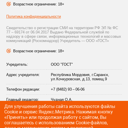
Возрастное ограничение: 18+
Политика конфиденциальности
Свидетельство о регистрации СМИ на территории РФ ЭЛ № ФС
77 – 69174 от 06.04.2017 Выдано Федеральной службой по
надзору в сфере связи, информационных технологий и массовых
коммуникаций (Роскомнадзор) Учредитель — ООО «ГОСТ»
Возрастное ограничение: 18+
Учредитель:
ООО "ГОСТ"
Адрес учредителя:
Республика Мордовия, г.Саранск,
ул.Кочкуровская, д.13, помещ.9
Телефон редакции:
+7 (8482) 93 – 06-06
Главный редактор:
Чудная О.А.
Для улучшения работы сайта используются файлы
Адрес электронной
info@citytraffic.ru
Сookie и сервис Яндекс.Метрика. Нажимая кнопку
почты редакции:
«Принять» или продолжая работу с сайтом, Вы
соглашаетесь с использованием Cookie-файлов,