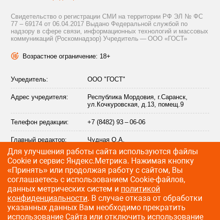
Свидетельство о регистрации СМИ на территории РФ ЭЛ № ФС
77 – 69174 от 06.04.2017 Выдано Федеральной службой по
надзору в сфере связи, информационных технологий и массовых
коммуникаций (Роскомнадзор) Учредитель — ООО «ГОСТ»
Возрастное ограничение: 18+
Учредитель:
ООО "ГОСТ"
Адрес учредителя:
Республика Мордовия, г.Саранск,
ул.Кочкуровская, д.13, помещ.9
Телефон редакции:
+7 (8482) 93 – 06-06
Главный редактор:
Чудная О.А.
Для улучшения работы сайта используются файлы
Адрес электронной
info@citytraffic.ru
Сookie и сервис Яндекс.Метрика. Нажимая кнопку
почты редакции:
«Принять» или продолжая работу с сайтом, Вы
соглашаетесь с использованием Cookie-файлов,
данных метрических систем и
политикой
конфиденциальности
. В случае отказа от обработки
©
2009—2026 CityTraffic — все права защищены
указанных данных Вам необходимо прекратить
использование Сайта или отключить использование
Разработка сайта
:
Лайт Информ