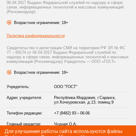
06.04.2017 Выдано Федеральной службой по надзору в сфере
связи, информационных технологий и массовых коммуникаций
(Роскомнадзор).
Возрастное ограничение: 18+
Политика конфиденциальности
Свидетельство о регистрации СМИ на территории РФ ЭЛ № ФС
77 – 69174 от 06.04.2017 Выдано Федеральной службой по
надзору в сфере связи, информационных технологий и массовых
коммуникаций (Роскомнадзор) Учредитель — ООО «ГОСТ»
Возрастное ограничение: 18+
Учредитель:
ООО "ГОСТ"
Адрес учредителя:
Республика Мордовия, г.Саранск,
ул.Кочкуровская, д.13, помещ.9
Телефон редакции:
+7 (8482) 93 – 06-06
Главный редактор:
Чудная О.А.
Для улучшения работы сайта используются файлы
Адрес электронной
info@citytraffic.ru