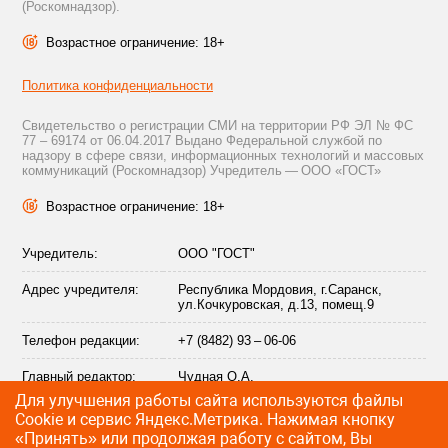
(Роскомнадзор).
Возрастное ограничение: 18+
Политика конфиденциальности
Свидетельство о регистрации СМИ на территории РФ ЭЛ № ФС
77 – 69174 от 06.04.2017 Выдано Федеральной службой по
надзору в сфере связи, информационных технологий и массовых
коммуникаций (Роскомнадзор) Учредитель — ООО «ГОСТ»
Возрастное ограничение: 18+
Учредитель:
ООО "ГОСТ"
Адрес учредителя:
Республика Мордовия, г.Саранск,
ул.Кочкуровская, д.13, помещ.9
Телефон редакции:
+7 (8482) 93 – 06-06
Главный редактор:
Чудная О.А.
Для улучшения работы сайта используются файлы
Адрес электронной
info@citytraffic.ru
Сookie и сервис Яндекс.Метрика. Нажимая кнопку
почты редакции:
«Принять» или продолжая работу с сайтом, Вы