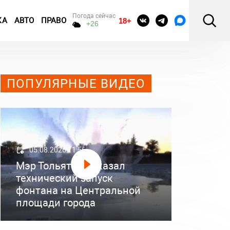
Погода сейчас
КА
АВТО
ПРАВО
18+
+26
ПОПУЛЯРНЫЕ ВИДЕО
05.08.2026 11:56
Мэр Тольятти показал
технический запуск
фонтана на Центральной
площади города