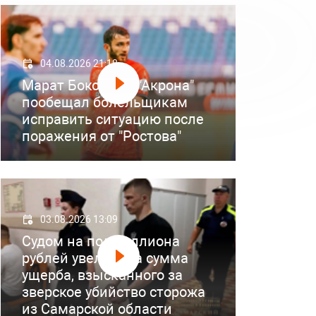
04.08.2026 21:18
Марат Бокоев из "Акрона"
пообещал болельщикам
исправить ситуацию после
поражения от "Ростова"
03.08.2026 13:09
Судом на полмиллиона
рублей увеличена сумма
ущерба, взысканного за
зверское убийство сторожа
из Самарской области