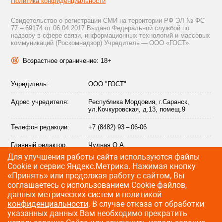
Политика конфиденциальности
Свидетельство о регистрации СМИ на территории РФ ЭЛ № ФС
77 – 69174 от 06.04.2017 Выдано Федеральной службой по
надзору в сфере связи, информационных технологий и массовых
коммуникаций (Роскомнадзор) Учредитель — ООО «ГОСТ»
Возрастное ограничение: 18+
Учредитель:
ООО "ГОСТ"
Адрес учредителя:
Республика Мордовия, г.Саранск,
ул.Кочкуровская, д.13, помещ.9
Телефон редакции:
+7 (8482) 93 – 06-06
Главный редактор:
Чудная О.А.
Для улучшения работы сайта используются файлы
Адрес электронной
info@citytraffic.ru
Сookie и сервис Яндекс.Метрика. Нажимая кнопку
почты редакции:
«Принять» или продолжая работу с сайтом, Вы
соглашаетесь с использованием Cookie-файлов,
данных метрических систем и
политикой
конфиденциальности
. В случае отказа от обработки
©
2009—2026 CityTraffic — все права защищены
указанных данных Вам необходимо прекратить