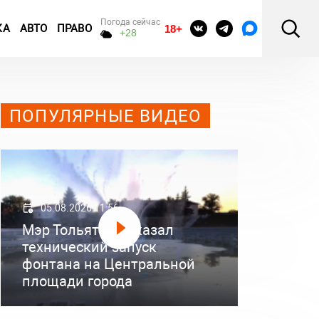
Погода сейчас
КА
АВТО
ПРАВО
18+
+28
ПОПУЛЯРНЫЕ ВИДЕО
05.08.2026 11:56
Мэр Тольятти показал
технический запуск
фонтана на Центральной
площади города