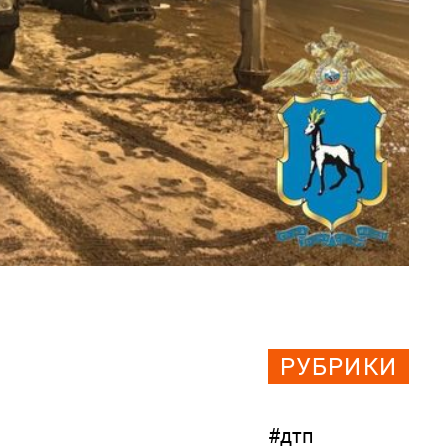
РУБРИКИ
#дтп