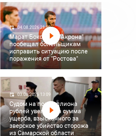
04.08.2026 21:18
Марат Бокоев из "Акрона"
пообещал болельщикам
исправить ситуацию после
поражения от "Ростова"
03.08.2026 13:09
Судом на полмиллиона
рублей увеличена сумма
ущерба, взысканного за
зверское убийство сторожа
из Самарской области