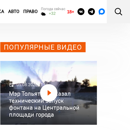
Погода сейчас
КА
АВТО
ПРАВО
18+
+32
ПОПУЛЯРНЫЕ ВИДЕО
05.08.2026 11:56
Мэр Тольятти показал
технический запуск
фонтана на Центральной
площади города