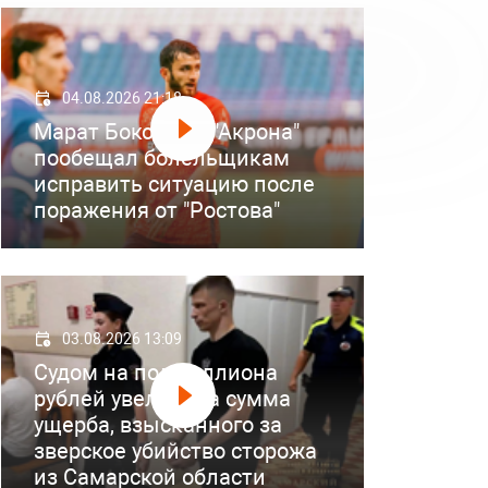
04.08.2026 21:18
Марат Бокоев из "Акрона"
пообещал болельщикам
исправить ситуацию после
поражения от "Ростова"
03.08.2026 13:09
Судом на полмиллиона
рублей увеличена сумма
ущерба, взысканного за
зверское убийство сторожа
из Самарской области