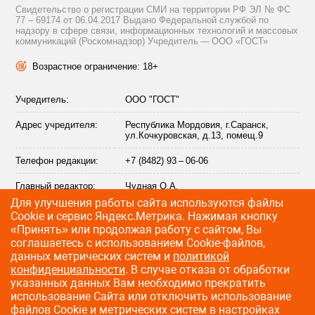
Свидетельство о регистрации СМИ на территории РФ ЭЛ № ФС
77 – 69174 от 06.04.2017 Выдано Федеральной службой по
надзору в сфере связи, информационных технологий и массовых
коммуникаций (Роскомнадзор) Учредитель — ООО «ГОСТ»
Возрастное ограничение: 18+
Учредитель:
ООО "ГОСТ"
Адрес учредителя:
Республика Мордовия, г.Саранск,
ул.Кочкуровская, д.13, помещ.9
Телефон редакции:
+7 (8482) 93 – 06-06
Главный редактор:
Чудная О.А.
Для улучшения работы сайта используются файлы
Адрес электронной
info@citytraffic.ru
Сookie и сервис Яндекс.Метрика. Нажимая кнопку
почты редакции:
«Принять» или продолжая работу с сайтом, Вы
соглашаетесь с использованием Cookie-файлов,
данных метрических систем и
политикой
конфиденциальности
. В случае отказа от обработки
©
2009—2026 CityTraffic — все права защищены
указанных данных Вам необходимо прекратить
использование Сайта или отключить использование
Разработка сайта
:
Лайт Информ
файлов Cookie и метрических систем в настройках