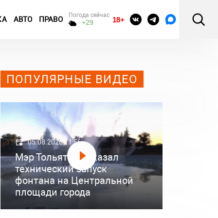
Погода сейчас
КА
АВТО
ПРАВО
18+
+29
ПОПУЛЯРНЫЕ ВИДЕО
05.08.2026 11:56
Мэр Тольятти показал
технический запуск
фонтана на Центральной
площади города