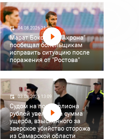
04.08.2026 21:18
Марат Бокоев из "Акрона"
пообещал болельщикам
исправить ситуацию после
поражения от "Ростова"
03.08.2026 13:09
Судом на полмиллиона
рублей увеличена сумма
ущерба, взысканного за
зверское убийство сторожа
из Самарской области