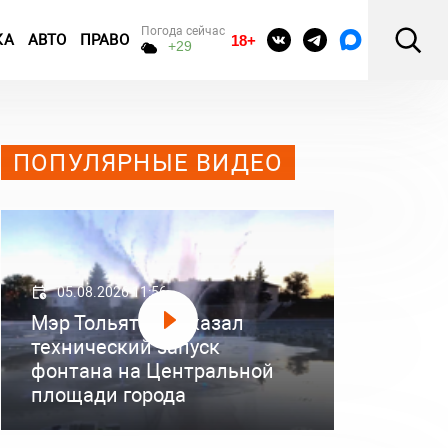
Погода сейчас
КА
АВТО
ПРАВО
18+
+29
ПОПУЛЯРНЫЕ ВИДЕО
05.08.2026 11:56
Мэр Тольятти показал
технический запуск
фонтана на Центральной
площади города