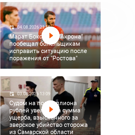
04.08.2026 21:18
Марат Бокоев из "Акрона"
пообещал болельщикам
исправить ситуацию после
поражения от "Ростова"
03.08.2026 13:09
Судом на полмиллиона
рублей увеличена сумма
ущерба, взысканного за
зверское убийство сторожа
из Самарской области